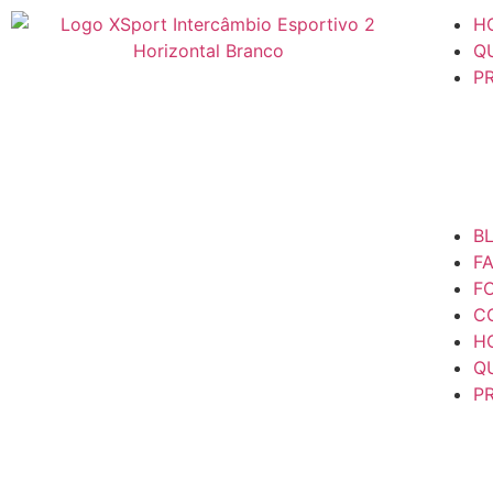
H
Q
P
B
F
F
C
H
Q
P