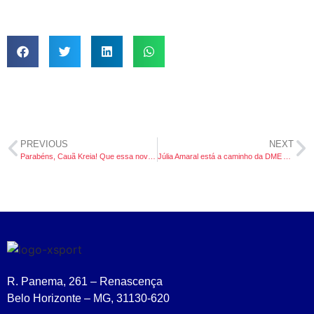
PREVIOUS
NEXT
Parabéns, Cauã Kreia! Que essa nova jornada nos EUA seja um mergulho de sucesso!
Júlia Amaral está a caminho da DME Academy, na ensolarada Daytona Beach, Flórida.
R. Panema, 261 – Renascença
Belo Horizonte – MG, 31130-620