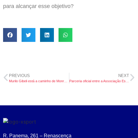
para alcançar esse objetivo?
PREVIOUS
NEXT
Murilo Gibeli está a caminho de Monroe College – NY!
Parceria oficial entre a Associação Esportiva de Voleibol de Criciúma (ADVC) e a XSPORT!
R. Panema, 261 – Renascença