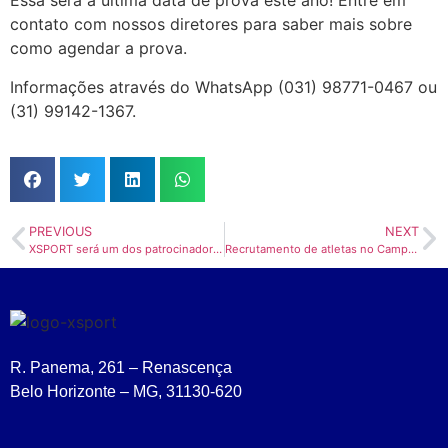
Essa será a última data de prova este ano! Entre em
contato com nossos diretores para saber mais sobre
como agendar a prova.
Informações através do WhatsApp (031) 98771-0467 ou
(31) 99142-1367.
PREVIOUS
NEXT
XSPORT será um dos patrocinadores do Campeonato Brasileiro Interclubes Sub-18
Recrutamento de atletas no Campeonato Brasileiro de Interclubes (CBI) – Sub 16 de voleibol
R. Panema, 261 – Renascença
Belo Horizonte – MG, 31130-620