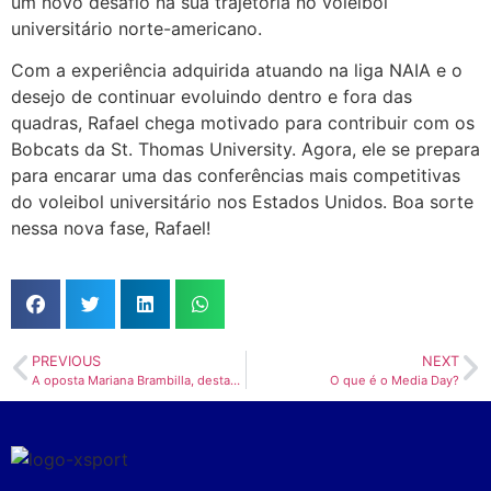
um novo desafio na sua trajetória no voleibol
universitário norte-americano.
Com a experiência adquirida atuando na liga NAIA e o
desejo de continuar evoluindo dentro e fora das
quadras, Rafael chega motivado para contribuir com os
Bobcats da St. Thomas University. Agora, ele se prepara
para encarar uma das conferências mais competitivas
do voleibol universitário nos Estados Unidos. Boa sorte
nessa nova fase, Rafael!
PREVIOUS
NEXT
A oposta Mariana Brambilla, destaque do voleibol universitário dos EUA por Georgia Tech, está oficialmente representando o Brasil nos Jogos Mundiais Universitários (Universíade) 2025!
O que é o Media Day?