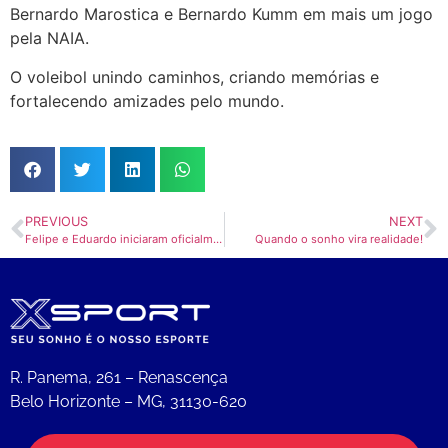
Bernardo Marostica e Bernardo Kumm em mais um jogo
pela NAIA.
O voleibol unindo caminhos, criando memórias e
fortalecendo amizades pelo mundo.
PREVIOUS
NEXT
Felipe e Eduardo iniciaram oficialmente sua primeira temporada no voleibol universitário americano pela Bethel University
Quando o sonho vira realidade!
R. Panema, 261 – Renascença
Belo Horizonte – MG, 31130-620