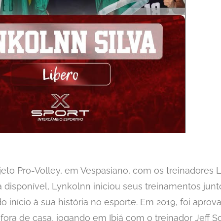
jeto Pro-Volley, em Vespasiano, com os treinadores 
isponível, Lynkolnn iniciou seus treinamentos junt
 início à sua história no esporte. Em 2019, foi apro
 fora de casa, jogando em Ibiá com o treinador Jeff S