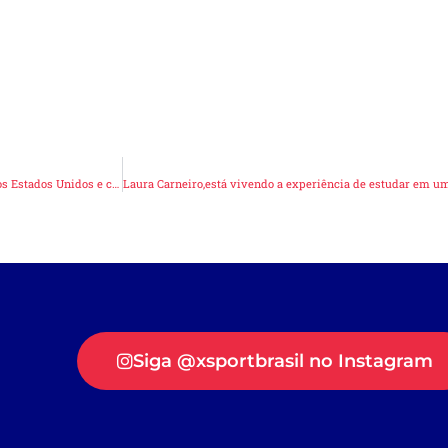
Isabel Carneiro, está vivendo o sonho de estudar e jogar em uma high school nos Estados Unidos e competir por um excelente clube: o Loudoun Elite Volleyball
Siga @xsportbrasil no Instagram