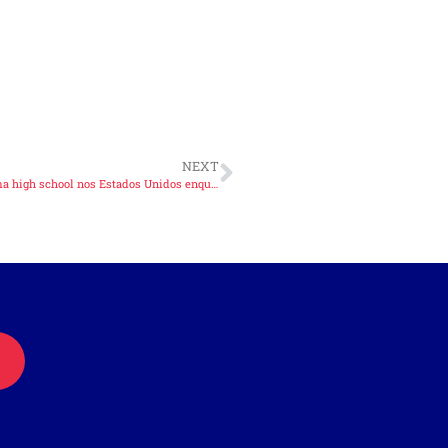
NEXT
Laura Carneiro,está vivendo a experiência de estudar em uma high school nos Estados Unidos enquanto compete por um grande clube americano: o Loudoun Elite Volleyball