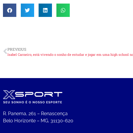
PREVIOUS
R. Panema, 261 – Renascença
Belo Horizonte – MG, 31130-620