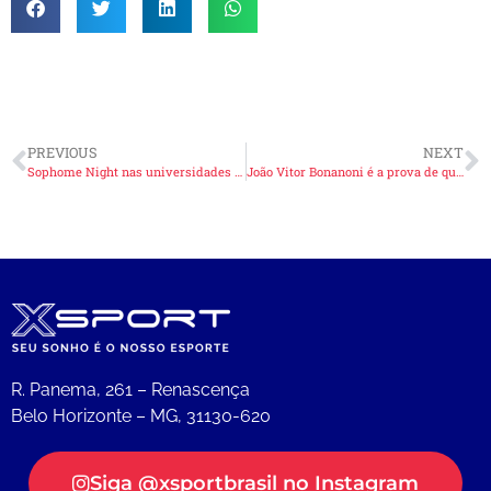
PREVIOUS
NEXT
Sophome Night nas universidades dos EUA
João Vitor Bonanoni é a prova de que sonhos se realizam!
R. Panema, 261 – Renascença
Belo Horizonte – MG, 31130-620
Siga @xsportbrasil no Instagram