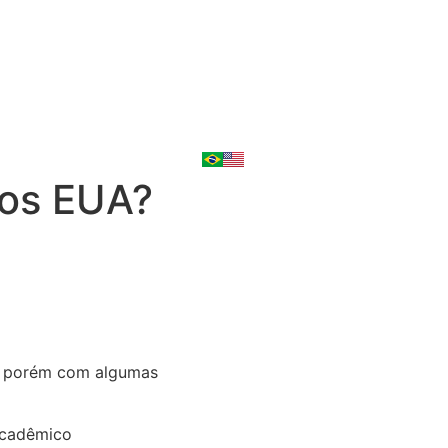
nos EUA?
a, porém com algumas
acadêmico