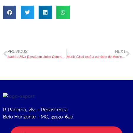
PREVIOUS
NEXT
Isadora Silva já está em Union Commonwealth University!
Murilo Gibeli está a caminho de Monroe College – NY!
R. Panema, 261 – Renascença
Belo Horizonte – MG, 31130-620