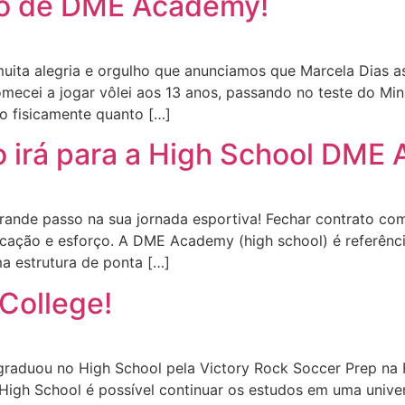
ho de DME Academy!
muita alegria e orgulho que anunciamos que Marcela Dia
“Comecei a jogar vôlei aos 13 anos, passando no teste do M
o fisicamente quanto […]
 irá para a High School DME
grande passo na sua jornada esportiva! Fechar contrato
edicação e esforço. A DME Academy (high school) é referên
a estrutura de ponta […]
College!
e graduou no High School pela Victory Rock Soccer Prep na 
 High School é possível continuar os estudos em uma univ