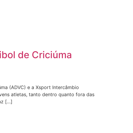
eibol de Criciúma
iúma (ADVC) e a Xsport Intercâmbio
ns atletas, tanto dentro quanto fora das
az […]